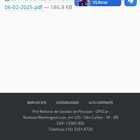
06-02-2025.pdf
— 186.8 KB
MAPA DO SITE
ACESSIBILIDADE
ALTO CONTRASTE
Pró-Reitoria de Gestão de Pessoas - UFSCar
Rodovia Washington Luis, km 235 - São Carlos - SP - BR
CEP: 13565-905
Telefone:
(16) 3351-8720