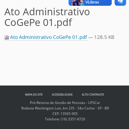
Ato Administrativo
CoGePe 01.pdf
Ato Administrativo CoGePe 01.pdf
— 128.5 KB
MAPA DO SITE
ACESSIBILIDADE
ALTO CONTRASTE
Pró-Reitoria de Gestão de Pessoas - UFSCar
Rodovia Washington Luis, km 235 - São Carlos - SP - BR
CEP: 13565-905
Telefone:
(16) 3351-8720