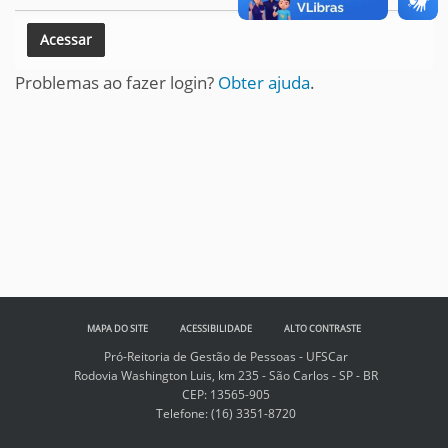
Problemas ao fazer login?
Obter ajuda
.
MAPA DO SITE
ACESSIBILIDADE
ALTO CONTRASTE
Pró-Reitoria de Gestão de Pessoas - UFSCar
Rodovia Washington Luis, km 235 - São Carlos - SP - BR
CEP: 13565-905
Telefone:
(16) 3351-8720