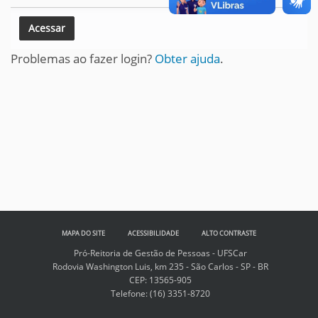
Problemas ao fazer login?
Obter ajuda
.
MAPA DO SITE
ACESSIBILIDADE
ALTO CONTRASTE
Pró-Reitoria de Gestão de Pessoas - UFSCar
Rodovia Washington Luis, km 235 - São Carlos - SP - BR
CEP: 13565-905
Telefone:
(16) 3351-8720