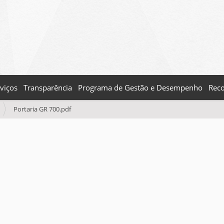
viços
Transparência
Programa de Gestão e Desempenho
Reco
Portaria GR 700.pdf