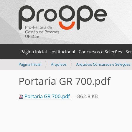
Página Inicial
Institucional
Concursos e Seleções
Ser
V
Página Inicial
Arquivos
Arquivos Concursos e Seleções
o
c
Portaria GR 700.pdf
ê
e
s
Portaria GR 700.pdf
— 862.8 KB
t
á
a
q
u