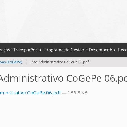
viços
Transparência
Programa de Gestão e Desempenho
Reco
soas (CoGePe)
Ato Administrativo CoGePe 06.pdf
Administrativo CoGePe 06.p
ministrativo CoGePe 06.pdf
— 136.9 KB