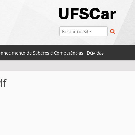
Busca
Busca Avançada…
nhecimento de Saberes e Competências
Dúvidas
df