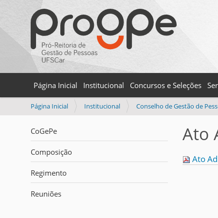
Página Inicial
Institucional
Concursos e Seleções
Ser
V
Página Inicial
Institucional
Conselho de Gestão de Pes
o
c
Ato 
CoGePe
ê
e
Composição
s
Ato Ad
t
Regimento
á
a
Reuniões
q
u