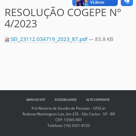
RESOLUÇÃO COGEPE Nº
4/2023
SEI_23112.034719_2023_87.pdf
— 83.8 KB
MAPA DO SITE
ACESSIBILIDADE
ALTO CONTRASTE
Pró-Reitoria de Gestão de Pessoas - UFSCar
Rodovia Washington Luis, km 235 - São Carlos - SP - BR
CEP: 13565-905
Telefone:
(16) 3351-8720