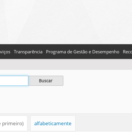
viços
Transparência
Programa de Gestão e Desempenho
Reco
e primeiro)
alfabeticamente