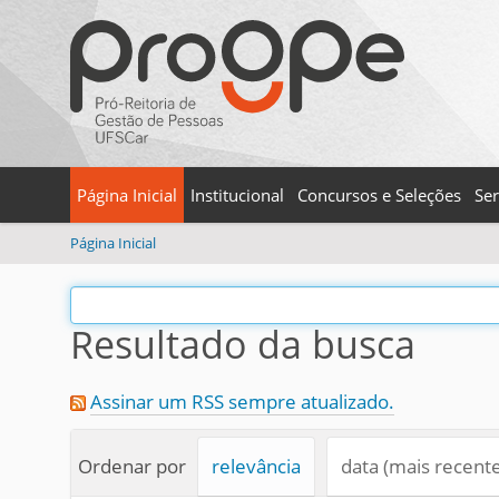
Página Inicial
Institucional
Concursos e Seleções
Ser
V
Página Inicial
o
c
ê
Resultado da busca
e
s
t
Assinar um RSS sempre atualizado.
á
a
q
Ordenar por
relevância
data (mais recent
u