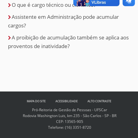
O que é cargo técnico ou científico?
Assistente em Administração pode acumular
cargos?
A proibição de acumulação também se aplica aos
proventos de inatividade?
MAPA DO SITE
ACESSIBILIDADE
ALTO CONTRASTE
Pró-Reitoria de Gestão de Pessoas - UFSCar
Rodovia Washington Luis, km 235 - São Carlos - SP - BR
CEP: 13565-905
Telefone:
(16) 3351-8720