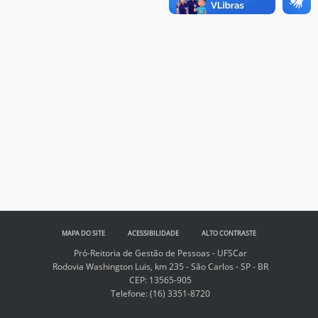
MAPA DO SITE
ACESSIBILIDADE
ALTO CONTRASTE
Pró-Reitoria de Gestão de Pessoas - UFSCar
Rodovia Washington Luis, km 235 - São Carlos - SP - BR
CEP: 13565-905
Telefone:
(16) 3351-8720