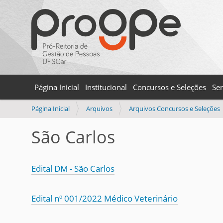
Página Inicial
Institucional
Concursos e Seleções
Ser
V
Página Inicial
Arquivos
Arquivos Concursos e Seleções
o
c
São Carlos
ê
e
s
Edital DM - São Carlos
t
á
a
Edital nº 001/2022 Médico Veterinário
q
u