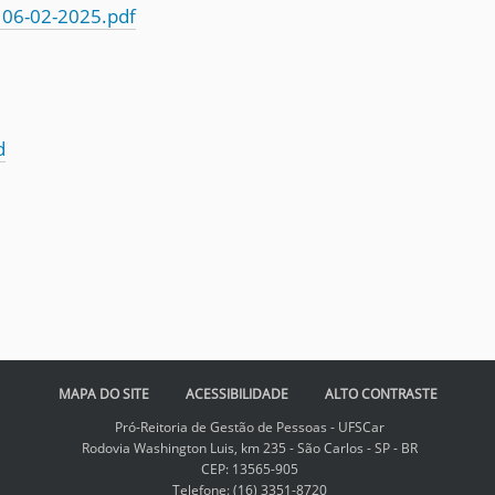
 06-02-2025.pdf
d
MAPA DO SITE
ACESSIBILIDADE
ALTO CONTRASTE
Pró-Reitoria de Gestão de Pessoas - UFSCar
Rodovia Washington Luis, km 235 - São Carlos - SP - BR
CEP: 13565-905
Telefone:
(16) 3351-8720