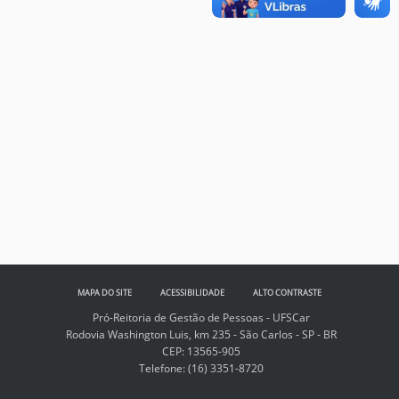
MAPA DO SITE
ACESSIBILIDADE
ALTO CONTRASTE
Pró-Reitoria de Gestão de Pessoas - UFSCar
Rodovia Washington Luis, km 235 - São Carlos - SP - BR
CEP: 13565-905
Telefone:
(16) 3351-8720