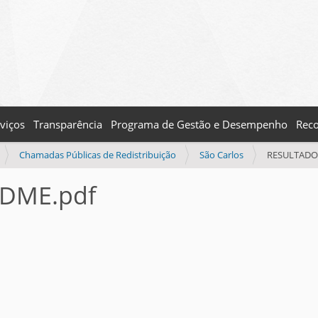
viços
Transparência
Programa de Gestão e Desempenho
Reco
Chamadas Públicas de Redistribuição
São Carlos
RESULTADO
DME.pdf