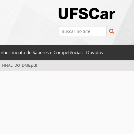
Busca
Busca Avançada…
nhecimento de Saberes e Competências
Dúvidas
_FINAL_DO_DME.pdf