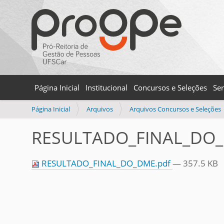
Página Inicial
Institucional
Concursos e Seleções
Ser
V
Página Inicial
Arquivos
Arquivos Concursos e Seleções
o
c
RESULTADO_FINAL_DO_
ê
e
s
RESULTADO_FINAL_DO_DME.pdf
— 357.5 KB
t
á
a
q
u