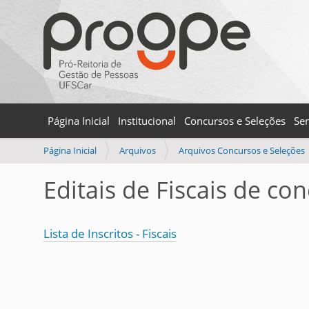
Página Inicial
Institucional
Concursos e Seleções
Ser
V
Página Inicial
Arquivos
Arquivos Concursos e Seleções
o
c
Editais de Fiscais de co
ê
e
s
Lista de Inscritos - Fiscais
t
á
a
q
u