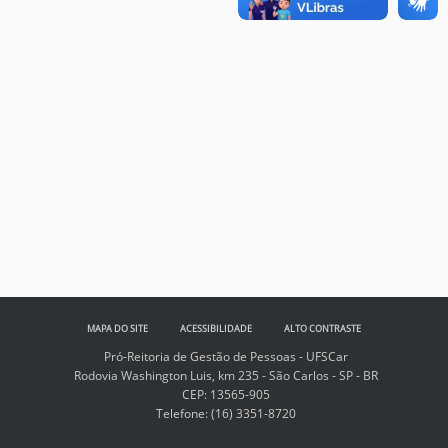
MAPA DO SITE
ACESSIBILIDADE
ALTO CONTRASTE
Pró-Reitoria de Gestão de Pessoas - UFSCar
Rodovia Washington Luis, km 235 - São Carlos - SP - BR
CEP: 13565-905
Telefone:
(16) 3351-8720