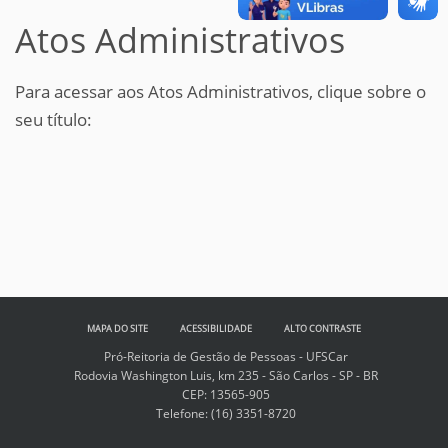
Atos Administrativos
Para acessar aos Atos Administrativos, clique sobre o
seu título:
MAPA DO SITE
ACESSIBILIDADE
ALTO CONTRASTE
Pró-Reitoria de Gestão de Pessoas - UFSCar
Rodovia Washington Luis, km 235 - São Carlos - SP - BR
CEP: 13565-905
Telefone:
(16) 3351-8720