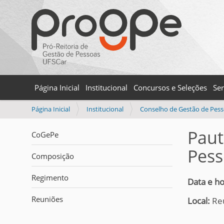
Página Inicial
Institucional
Concursos e Seleções
Ser
V
Página Inicial
Institucional
Conselho de Gestão de Pes
o
c
Paut
CoGePe
ê
Pess
e
Composição
s
t
Regimento
Data e ho
á
a
Reuniões
Local:
Re
q
u