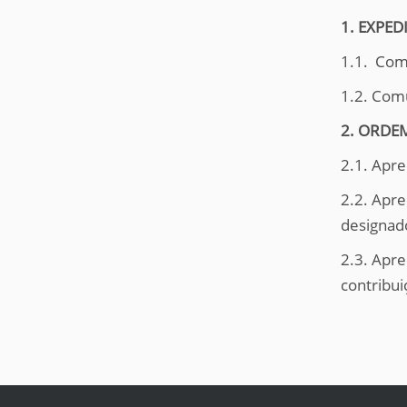
i
:
1. EXPED
1.1. Com
1.2. Com
2. ORDE
2.1. Apr
2.2. Apr
designad
2.3. Apr
contribui