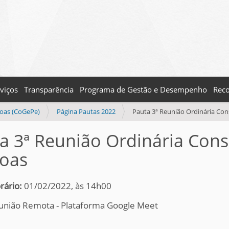
viços
Transparência
Programa de Gestão e Desempenho
Reco
soas (CoGePe)
Página Pautas 2022
Pauta 3ª Reunião Ordinária Con
a 3ª Reunião Ordinária Con
oas
rário:
01/02/2022, às 14h00
união Remota - Plataforma Google Meet