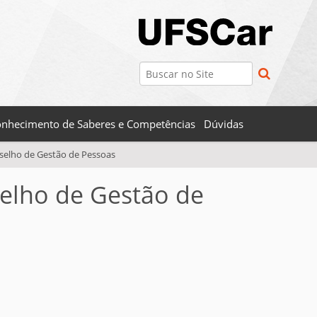
Busca
Busca Avançada…
nhecimento de Saberes e Competências
Dúvidas
selho de Gestão de Pessoas
selho de Gestão de