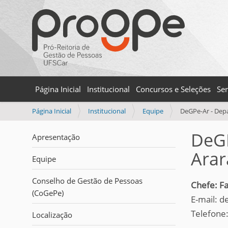
Página Inicial
Institucional
Concursos e Seleções
Ser
V
Página Inicial
Institucional
Equipe
DeGPe-Ar - Dep
o
c
DeGP
Apresentação
ê
Arar
e
Equipe
s
t
Conselho de Gestão de Pessoas
Chefe:
Fa
á
(CoGePe)
a
E-mail: 
q
Telefone:
Localização
u