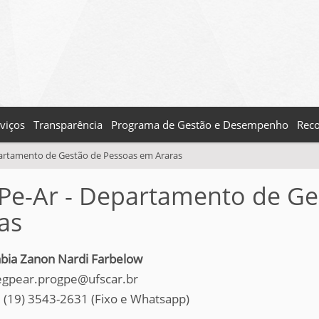
viços
Transparência
Programa de Gestão e Desempenho
Reco
artamento de Gestão de Pessoas em Araras
e-Ar - Departamento de Ge
as
bia
Zanon Nardi Farbelow
degpear.progpe@ufscar.br
 (19) 3543-2631 (Fixo e Whatsapp)