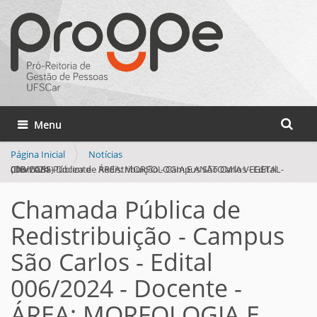
Busca
Toggle navigation
Busca 
Página Inicial
Notícias
Chamada Pública de Redistribuição - Campus São Carlos - Edital 006/2024 - Docente - ÁREA: MORFOLOGIA E ANATOMIA VEGETAL- (DB/CCBS)
Chamada Pública de
Redistribuição - Campus
São Carlos - Edital
006/2024 - Docente -
ÁREA: MORFOLOGIA E