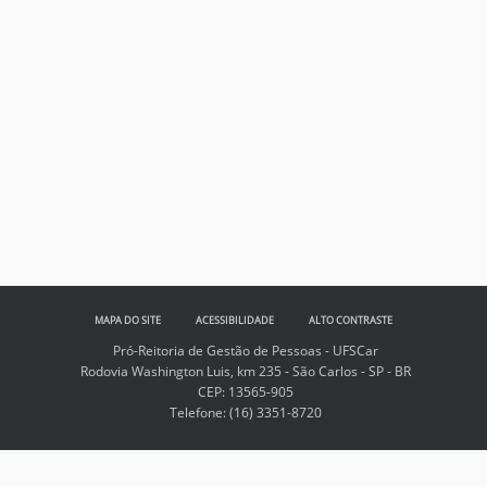
MAPA DO SITE
ACESSIBILIDADE
ALTO CONTRASTE
Pró-Reitoria de Gestão de Pessoas - UFSCar
Rodovia Washington Luis, km 235 - São Carlos - SP - BR
CEP: 13565-905
Telefone:
(16) 3351-8720