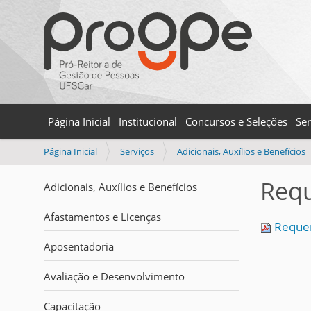
Página Inicial
Institucional
Concursos e Seleções
Ser
V
Página Inicial
Serviços
Adicionais, Auxílios e Benefícios
o
c
Requ
Adicionais, Auxílios e Benefícios
ê
e
Afastamentos e Licenças
s
Requer
t
Aposentadoria
á
a
Avaliação e Desenvolvimento
q
u
Capacitação