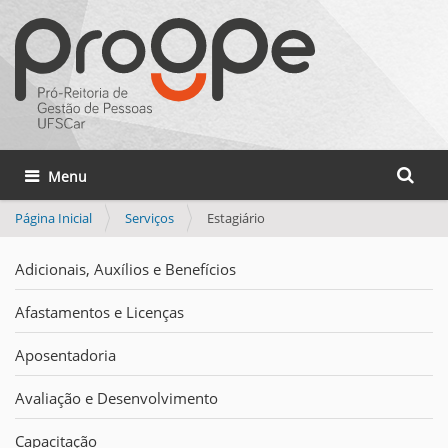
Busca
Toggle navigation
Busca 
Página Inicial
Serviços
Estagiário
Adicionais, Auxílios e Benefícios
Afastamentos e Licenças
Aposentadoria
Avaliação e Desenvolvimento
Capacitação