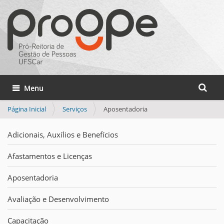
Busca
Toggle navigation
Busca 
Página Inicial
Serviços
Aposentadoria
Adicionais, Auxílios e Benefícios
Afastamentos e Licenças
Aposentadoria
Avaliação e Desenvolvimento
Capacitação