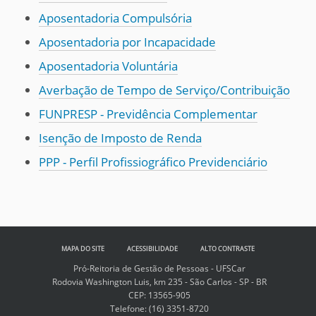
Aposentadoria Compulsória
Aposentadoria por Incapacidade
Aposentadoria Voluntária
Averbação de Tempo de Serviço/Contribuição
FUNPRESP - Previdência Complementar
Isenção de Imposto de Renda
PPP - Perfil Profissiográfico Previdenciário
MAPA DO SITE
ACESSIBILIDADE
ALTO CONTRASTE
Pró-Reitoria de Gestão de Pessoas - UFSCar
Rodovia Washington Luis, km 235 - São Carlos - SP - BR
CEP: 13565-905
Telefone:
(16) 3351-8720