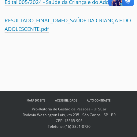
Edital 005/2024 - Saúde da Criança e do Adolescente
RESULTADO_FINAL_DMED_SAÚDE DA CRIANÇA E DO
ADOLESCENTE.pdf
MAPA DO SITE
ACESSIBILIDADE
ALTO CONTRASTE
Pró-Reitoria de Gestão de Pessoas - UFSCar
Rodovia Washington Luis, km 235 - São Carlos - SP - BR
CEP: 13565-905
Telefone:
(16) 3351-8720