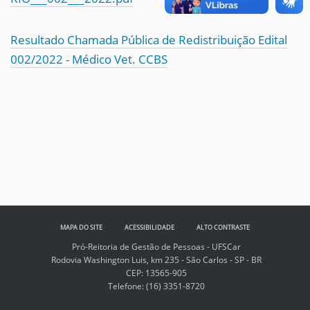
Resultado Chamada Pública de Redistribuição Edital
002/2022 - Médico Vet. CCBS
MAPA DO SITE
ACESSIBILIDADE
ALTO CONTRASTE
Pró-Reitoria de Gestão de Pessoas - UFSCar
Rodovia Washington Luis, km 235 - São Carlos - SP - BR
CEP: 13565-905
Telefone:
(16) 3351-8720