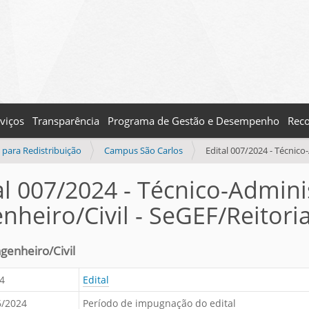
viços
Transparência
Programa de Gestão e Desempenho
Reco
para Redistribuição
Campus São Carlos
Edital 007/2024 - Técnico
al 007/2024 - Técnico-Adminis
nheiro/Civil - SeGEF/Reitori
genheiro/Civil
4
Edital
6/2024
Período de impugnação do edital