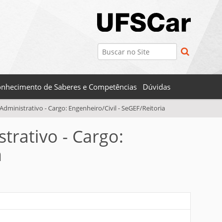
Busca
Busca Avançada…
nhecimento de Saberes e Competências
Dúvidas
-Administrativo - Cargo: Engenheiro/Civil - SeGEF/Reitoria
trativo - Cargo:
a