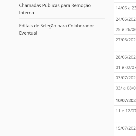
i
Chamadas Públicas para Remoção
:
14/06 a 2
Interna
24/06/202
Editais de Seleção para Colaborador
25 e 26/0
Eventual
27/06/20
28/06/202
01 e 02/0
03/07/202
03/ a 08/
10/07/202
11 e 12/0
15/07/202