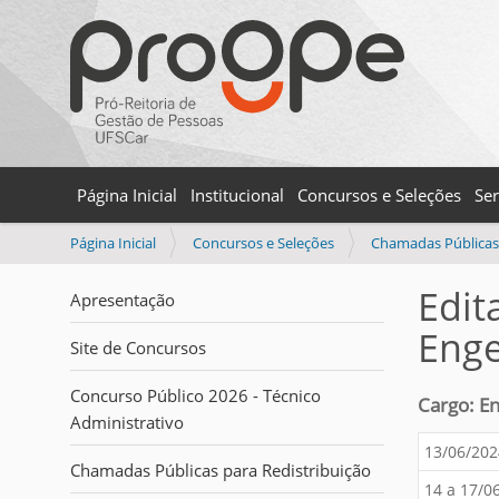
Página Inicial
Institucional
Concursos e Seleções
Ser
V
Página Inicial
Concursos e Seleções
Chamadas Públicas 
o
c
Edit
Apresentação
ê
Enge
e
Site de Concursos
s
t
Concurso Público 2026 - Técnico
Cargo: En
á
Administrativo
a
13/06/202
q
Chamadas Públicas para Redistribuição
u
14 a 17/0