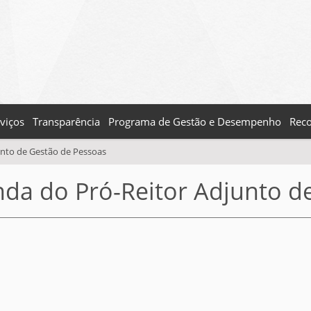
viços
Transparência
Programa de Gestão e Desempenho
Reco
unto de Gestão de Pessoas
da do Pró-Reitor Adjunto d