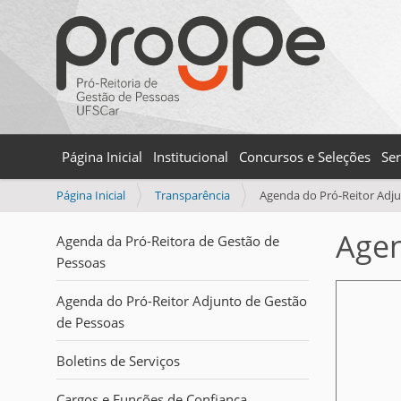
Página Inicial
Institucional
Concursos e Seleções
Ser
V
Página Inicial
Transparência
Agenda do Pró-Reitor Adj
o
c
Agen
Agenda da Pró-Reitora de Gestão de
ê
Pessoas
e
s
Agenda do Pró-Reitor Adjunto de Gestão
t
de Pessoas
á
a
Boletins de Serviços
q
u
Cargos e Funções de Confiança