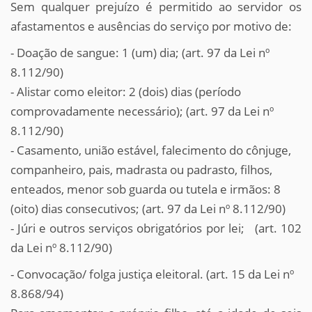
Sem qualquer prejuízo é permitido ao servidor os
afastamentos e ausências do serviço por motivo de:
- Doação de sangue:
1 (um) dia;
(art. 97 da Lei nº
8.112/90)
- A
listar como eleitor:
2 (dois) dias (
período
comprovadamente necessário);
(art. 97 da Lei nº
8.112/90)
- Casamento, união estável, falecimento do cônjuge,
companheiro, pais, madrasta ou padrasto, filhos,
enteados, menor sob guarda ou tutela e irmãos:
8
(oito) dias consecutivos;
(art. 97 da Lei nº 8.112/90)
- Júri e outros serviços obrigatórios por lei;
(art. 102
da Lei nº 8.112/90)
-
Convocação/ folga justiça eleitoral. (art. 15 da Lei nº
8.868/94)