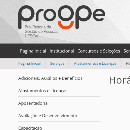
Página Inicial
Institucional
Concursos e Seleções
Ser
V
Página Inicial
Serviços
Afastamentos e Licenças
Ho
o
c
Horá
Adicionais, Auxílios e Benefícios
ê
e
Afastamentos e Licenças
s
t
Aposentadoria
á
a
Avaliação e Desenvolvimento
q
u
Capacitação