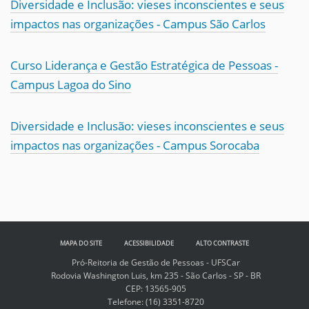
Diversidade e Inclusão: vieses inconscientes e seus
impactos nas organizações - Campus São Carlos
Curso Liderança e Gestão Estratégica de Pessoas -
Campus Lagoa do Sino
Diversidade e Inclusão: vieses inconscientes e seus
impactos nas organizações - Campus Sorocaba
MAPA DO SITE
ACESSIBILIDADE
ALTO CONTRASTE
Pró-Reitoria de Gestão de Pessoas - UFSCar
Rodovia Washington Luis, km 235 - São Carlos - SP - BR
CEP: 13565-905
Telefone:
(16) 3351-8720