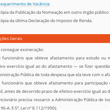
equerimento de Vacância
;
Cópia da Publicação da Nomeação em outro órgão público no
Cópia da última Declaração do Imposto de Renda.
ções Gerais
 consegue exoneração:
O funcionário que obteve afastamento para estudo ou m
ivo exercício igual ao do afastamento — se fizer questão
nistração Pública de toda despesa que ela teve com o afas
O funcionário que obteve afastamento para participação
il, antes de decorrido prazo de efetivo exercício igual a
ncionário precisa ressarcir a Administração Pública de 
. 96-A, § 5º, Lei nº 8.112/1990);