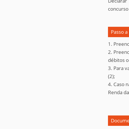
Declarar
concurso
Passo a
1. Preenc
2. Preenc
débitos o
3. Para 
(2);
4. Caso n
Renda da 
Documen