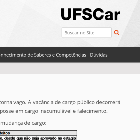
Busca
Busca Avançada…
nhecimento de Saberes e Competências
Dúvidas
torna vago. A vacância de cargo público decorrerá
posse em cargo inacumulável e falecimento.
a mudança de cargo: