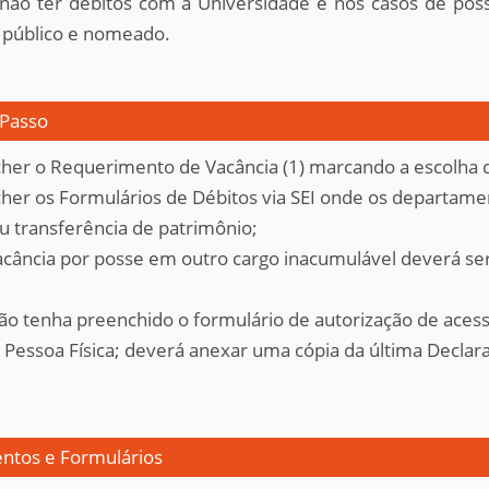
 não ter débitos com a Universidade e nos casos de pos
 público e nomeado.
 Passo
her o Requerimento de Vacância (1) marcando a escolha d
her os Formulários de Débitos via SEI onde os departame
u transferência de patrimônio;
vacância por posse em outro cargo inacumulável deverá s
ão tenha preenchido o formulário de autorização de aces
Pessoa Física; deverá anexar uma cópia da última Declar
tos e Formulários