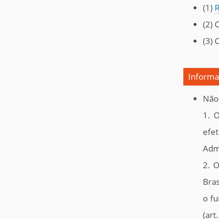
(1)
R
(2) 
(3) 
Informa
Não
1. 
efet
Admi
2. 
Bras
o fu
(art