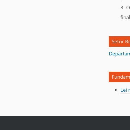
3. O
fina
Setor R
Departam
Fundame
Lei