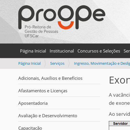
Página Inicial
Institucional
Concursos e Seleções
Ser
V
Página Inicial
Serviços
Ingresso, Movimentação e Desl
o
c
Exon
Adicionais, Auxílios e Benefícios
ê
e
Afastamentos e Licenças
s
A vacânci
t
de exone
Aposentadoria
á
a
Ao servid
Avaliação e Desenvolvimento
q
u
Capacitação