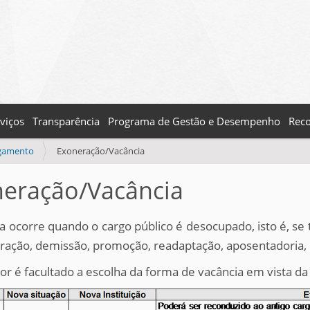
viços
Transparência
Programa de Gestão e Desempenho
Reco
igamento
Exoneração/Vacância
eração/Vacância
a ocorre quando o cargo público é desocupado, isto é, se 
ração, demissão, promoção, readaptação, aposentadoria, 
or é facultado a escolha da forma de vacância em vista d