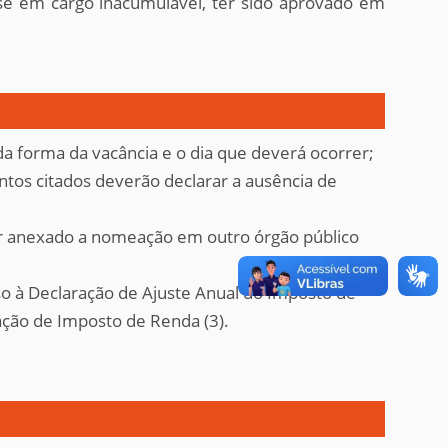
se em cargo inacumulável, ter sido aprovado em
a forma da vacância e o dia que deverá ocorrer;
ntos citados deverão declarar a ausência de
er anexado a nomeação em outro órgão público
so à Declaração de Ajuste Anual do Imposto de
ação de Imposto de Renda (3).