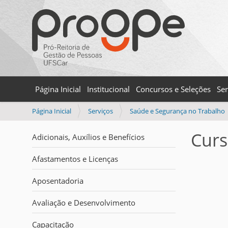
Página Inicial
Institucional
Concursos e Seleções
Ser
V
Página Inicial
Serviços
Saúde e Segurança no Trabalho
o
c
Curs
Adicionais, Auxílios e Benefícios
ê
e
Afastamentos e Licenças
s
t
Aposentadoria
á
a
Avaliação e Desenvolvimento
q
u
Capacitação