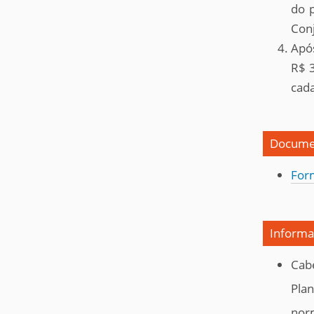
do p
Con
Após
R$ 3
cad
Documen
For
Informa
Cab
Pla
nor