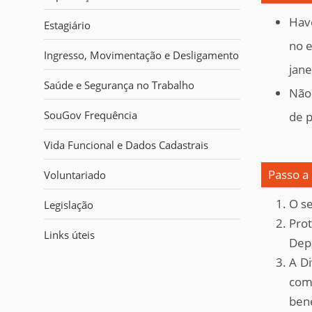
i
:
Have
Estagiário
no e
Ingresso, Movimentação e Desligamento
jane
Saúde e Segurança no Trabalho
Não 
SouGov Frequência
de p
Vida Funcional e Dados Cadastrais
Passo a
Voluntariado
O se
Legislação
Prot
Links úteis
Dep
A Di
comp
bene