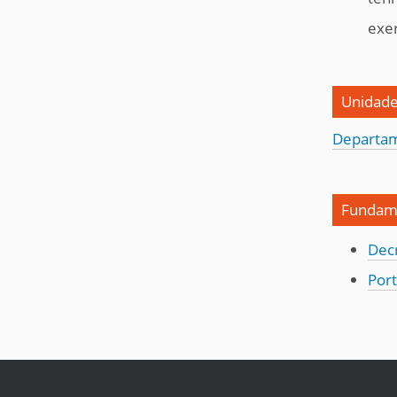
exer
Unidade
Departam
Fundame
Dec
Port