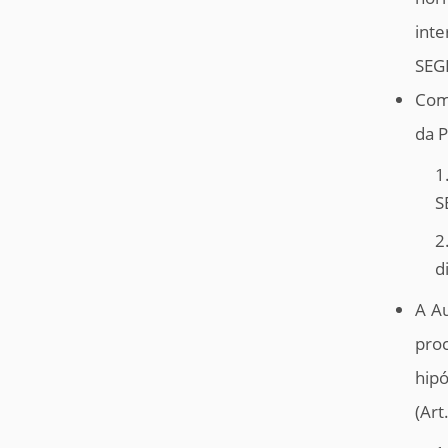
inte
SEG
Comp
da P
1
S
2
d
A Au
pro
hipó
(Art