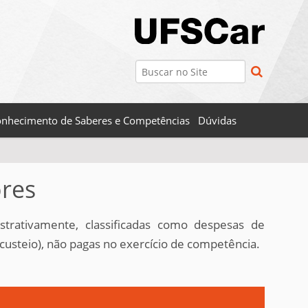
Busca
Busca Avançada…
nhecimento de Saberes e Competências
Dúvidas
ores
trativamente, classificadas como despesas de
 custeio), não pagas no exercício de competência.