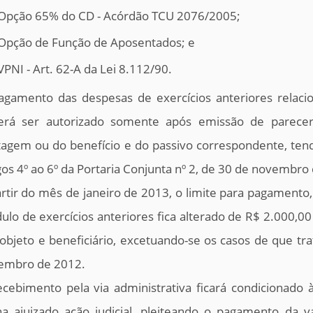
 Opção 65% do CD - Acórdão TCU 2076/2005;
 Opção de Função de Aposentados; e
 VPNI - Art. 62-A da Lei 8.112/90.
agamento das despesas de exercícios anteriores relacio
erá ser autorizado somente após emissão de parecer 
tagem ou do benefício e do passivo correspondente, ten
gos 4º ao 6º da Portaria Conjunta nº 2, de 30 de novembro
rtir do mês de janeiro de 2013, o limite para pagamento
lo de exercícios anteriores fica alterado de R$ 2.000,00 (
objeto e beneficiário, excetuando-se os casos de que trat
embro de 2012.
cebimento pela via administrativa ficará condicionado à 
ha ajuizado ação judicial, pleiteando o pagamento da v