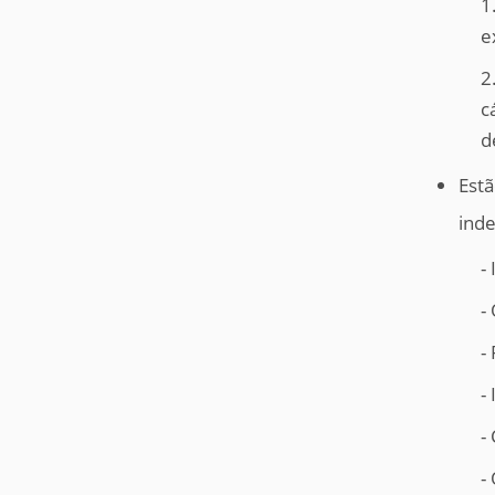
1
e
2
c
d
Estã
inde
-
-
-
-
-
-