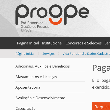
Página Inicial
Institucional
Concursos e Seleções
Ser
V
Página Inicial
Serviços
Vida Funcional e Dados Cadastra
o
c
Paga
Adicionais, Auxílios e Benefícios
ê
e
Afastamentos e Licenças
s
É o paga
t
exercício
Aposentadoria
á
a
Avaliação e Desenvolvimento
q
u
Requisi
Capacitação