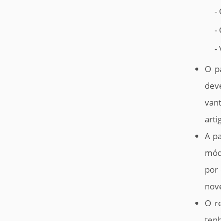
-
-
-
O p
dev
van
arti
A pa
módu
por 
nov
O re
ten