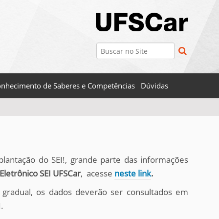
Busca
Busca Avançada…
nhecimento de Saberes e Competências
Dúvidas
lantação do SEI!, grande parte das informações
Eletrônico SEI UFSCar
, acesse
neste link
.
gradual, os dados deverão ser consultados em
.