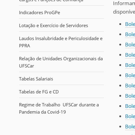
i
Informamo
:
disponíve
Indicadores ProGPe
Bole
Lotação e Exercício de Servidores
Bole
Laudos Insalubridade e Periculosidade e
Bole
PPRA
Bole
Relação de Unidades Organizacionais da
Bole
UFSCar
Bole
Tabelas Salariais
Bole
Tabelas de FG e CD
Bole
Regime de Trabalho UFSCar durante a
Bole
Pandemia da Covid-19
Bole
Bole