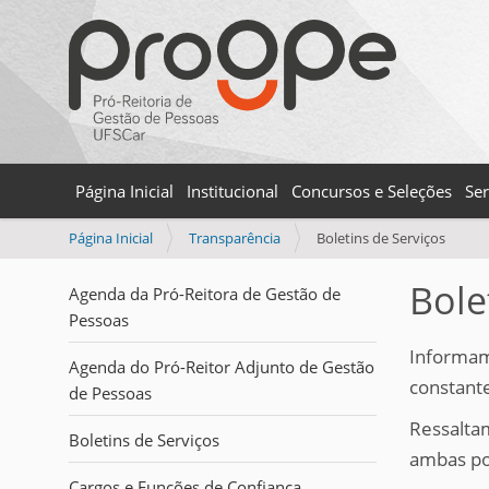
Página Inicial
Institucional
Concursos e Seleções
Ser
V
Página Inicial
Transparência
Boletins de Serviços
o
c
Bole
Agenda da Pró-Reitora de Gestão de
ê
Pessoas
e
s
Informam
Agenda do Pró-Reitor Adjunto de Gestão
t
constante
de Pessoas
á
a
Ressalta
Boletins de Serviços
q
ambas pos
u
Cargos e Funções de Confiança